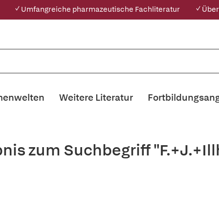
✓ Umfangreiche pharmazeutische Fachliteratur
✓ Über
enwelten
Weitere Literatur
Fortbildungsan
nis zum Suchbegriff "F.+J.+Il