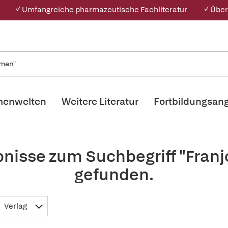
✓ Umfangreiche pharmazeutische Fachliteratur
✓ Über
enwelten
Weitere Literatur
Fortbildungsan
bnisse zum Suchbegriff "Fra
gefunden.
Verlag