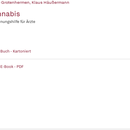
o Grotenhermen
,
Klaus Häußermann
nnabis
nungshilfe für Ärzte
 Buch - Kartoniert
 E-Book - PDF