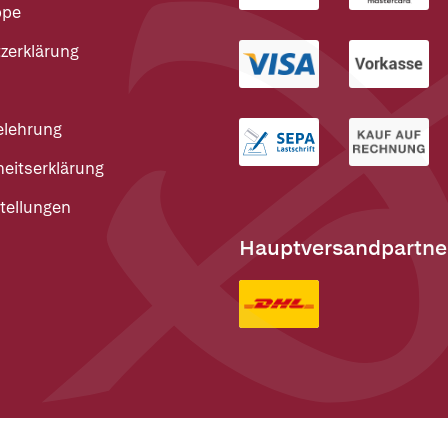
ppe
zerklärung
elehrung
heitserklärung
tellungen
Hauptversandpartne