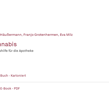
 Häußermann
,
Franjo Grotenhermen
,
Eva Milz
nnabis
shilfe für die Apotheke
 Buch - Kartoniert
 E-Book - PDF