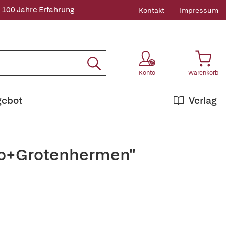
 100 Jahre Erfahrung
Kontakt
Impressum
Konto
Warenkorb
gebot
Verlag
njo+Grotenhermen"