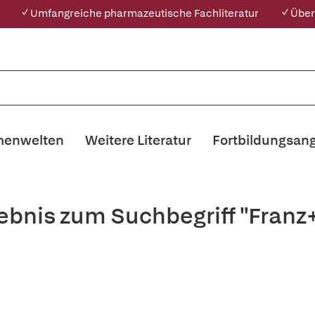
✓ Umfangreiche pharmazeutische Fachliteratur
✓ Über
enwelten
Weitere Literatur
Fortbildungsan
ebnis zum Suchbegriff "Franz