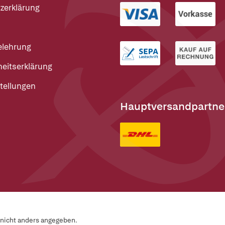
zerklärung
elehrung
heitserklärung
tellungen
Hauptversandpartne
n nicht anders angegeben.