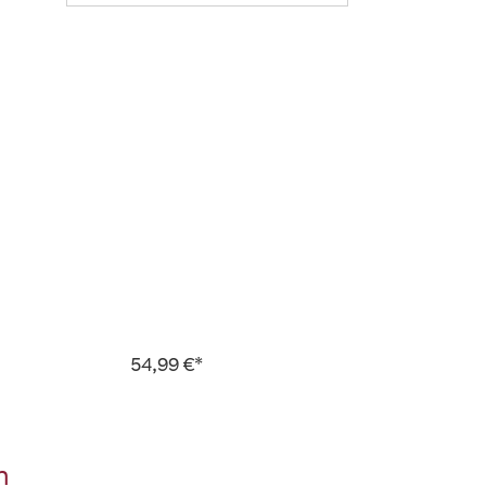
54,99 €*
n