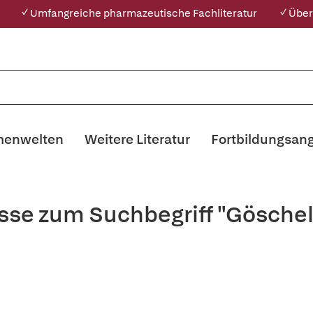
✓ Umfangreiche pharmazeutische Fachliteratur
✓ Über
enwelten
Weitere Literatur
Fortbildungsan
sse zum Suchbegriff "Gösche