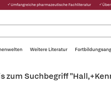
✓ Umfangreiche pharmazeutische Fachliteratur
✓ Über
enwelten
Weitere Literatur
Fortbildungsan
is zum Suchbegriff "Hall,+Ken