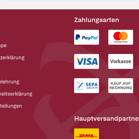
Zahlungsarten
ppe
zerklärung
elehrung
heitserklärung
tellungen
Hauptversandpartne