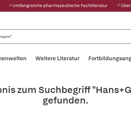
✓ Umfangreiche pharmazeutische Fachliteratur
✓ Über
enwelten
Weitere Literatur
Fortbildungsan
ebnis zum Suchbegriff "Hans
gefunden.