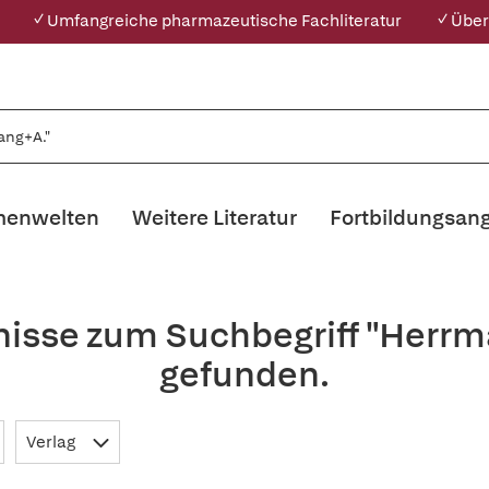
✓ Umfangreiche pharmazeutische Fachliteratur
✓ Über
enwelten
Weitere Literatur
Fortbildungsan
nisse zum Suchbegriff "Herr
gefunden.
Verlag