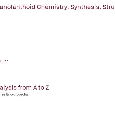
anolanthoid Chemistry: Synthesis, Stru
 Buch
alysis from A to Z
ise Encyclopedia