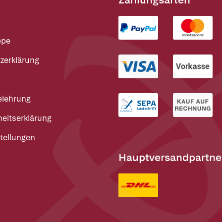
ppe
zerklärung
elehrung
heitserklärung
tellungen
Hauptversandpartne