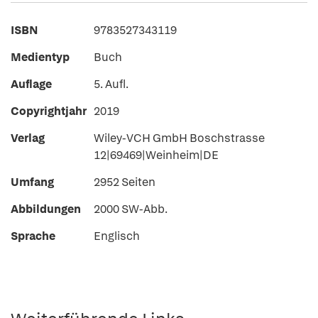
ISBN
9783527343119
Medientyp
Buch
Auflage
5. Aufl.
Copyrightjahr
2019
Verlag
Wiley-VCH GmbH Boschstrasse
12|69469|Weinheim|DE
Umfang
2952 Seiten
Abbildungen
2000 SW-Abb.
Sprache
Englisch