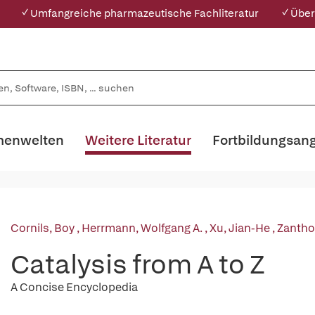
✓ Umfangreiche pharmazeutische Fachliteratur
✓ Über
enwelten
Weitere Literatur
Fortbildungsan
Cornils, Boy
,
Herrmann, Wolfgang A.
,
Xu, Jian-He
,
Zanthof
Catalysis from A to Z
A Concise Encyclopedia