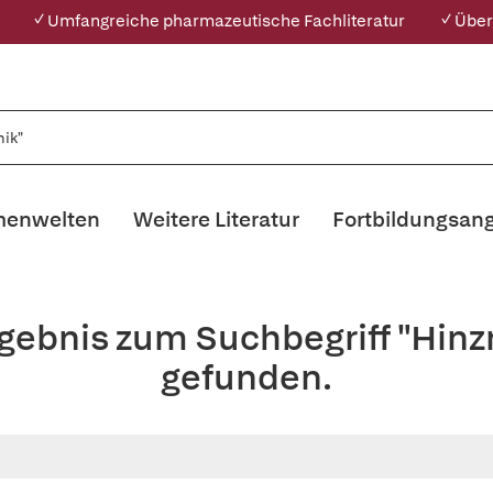
✓ Umfangreiche pharmazeutische Fachliteratur
✓ Über
enwelten
Weitere Literatur
Fortbildungsan
rgebnis zum Suchbegriff "Hi
gefunden.