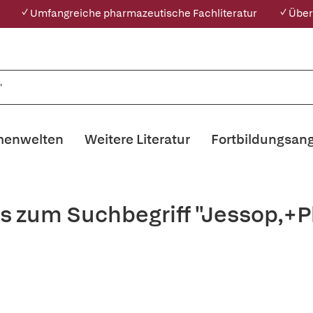
✓ Umfangreiche pharmazeutische Fachliteratur
✓ Über
enwelten
Weitere Literatur
Fortbildungsan
s zum Suchbegriff "Jessop,+P