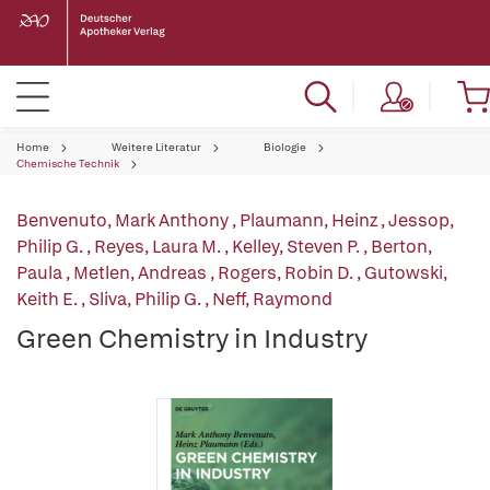
Home
Weitere Literatur
Biologie
Chemische Technik
Benvenuto, Mark Anthony
,
Plaumann, Heinz
,
Jessop,
Philip G.
,
Reyes, Laura M.
,
Kelley, Steven P.
,
Berton,
Paula
,
Metlen, Andreas
,
Rogers, Robin D.
,
Gutowski,
Keith E.
,
Sliva, Philip G.
,
Neff, Raymond
Green Chemistry in Industry