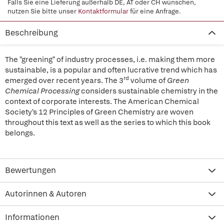
Falls Sie eine Lieferung außerhalb DE, AT oder CH wünschen,
nutzen Sie bitte unser
Kontaktformular
für eine Anfrage.
Beschreibung
The "greening" of industry processes, i.e. making them more
sustainable, is a popular and often lucrative trend which has
rd
emerged over recent years. The 3
volume of
Green
Chemical Processing
considers sustainable chemistry in the
context of corporate interests. The American Chemical
Society's 12 Principles of Green Chemistry are woven
throughout this text as well as the series to which this book
belongs.
Bewertungen
Autorinnen & Autoren
Informationen