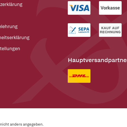
zerklärung
elehrung
heitserklärung
tellungen
Hauptversandpartne
n nicht anders angegeben.