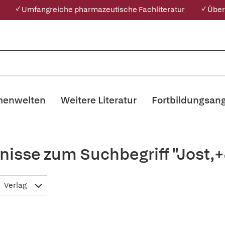
✓ Umfangreiche pharmazeutische Fachliteratur
✓ Über
enwelten
Weitere Literatur
Fortbildungsan
nisse zum Suchbegriff "Jost,
Verlag