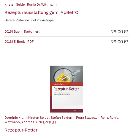
Kirsten Seidel
,
Ronja Dr. Wittmann
Rezepturausstattung gem. ApBetrO
Geräte, Zubehör und Praxistipps
29,00 €*
2016 | Buch - Kartoniert
29,00 €*
2016 | E-Book - PDF
Dominic Kram
,
Kirsten Seidel
,
Stefan Seyferth
,
Petra Staubach-Renz
,
Ronja
Wittmann
,
Andreas S. Ziegler (Hg.)
Rezeptur-Retter