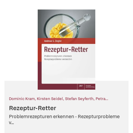
Dominic Kram
,
Kirsten Seidel
,
Stefan Seyferth
,
Petra
Staubach-Renz
,
Ronja Wittmann
,
Andreas S. Ziegler (Hg.)
Rezeptur-Retter
Problemrezepturen erkennen - Rezepturprobleme
v...