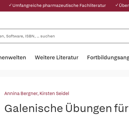
✓ Umfangreiche pharmazeutische Fachliteratur
✓ Über
enwelten
Weitere Literatur
Fortbildungsan
Annina Bergner
,
Kirsten Seidel
Galenische Übungen für