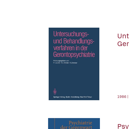
Unt
Ger
1986 |
Psy