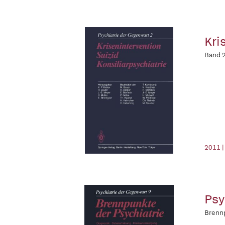
Kri
Band 2
2011 |
Psy
Brennp