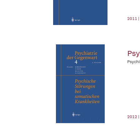
2011 |
Psy
Psychi
2012 |