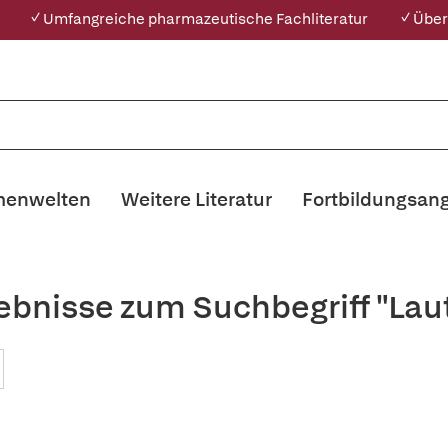
✓ Umfangreiche pharmazeutische Fachliteratur
✓ Über
enwelten
Weitere Literatur
Fortbildungsan
ebnisse zum Suchbegriff "Laut