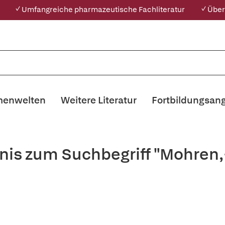
✓ Umfangreiche pharmazeutische Fachliteratur
✓ Über
enwelten
Weitere Literatur
Fortbildungsan
nis zum Suchbegriff "Mohren