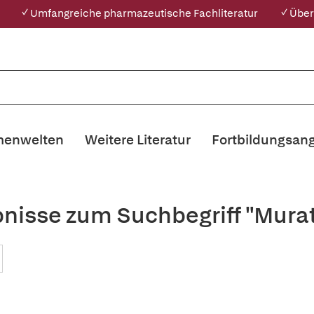
✓ Umfangreiche pharmazeutische Fachliteratur
✓ Über
enwelten
Weitere Literatur
Fortbildungsan
bnisse zum Suchbegriff "Murat