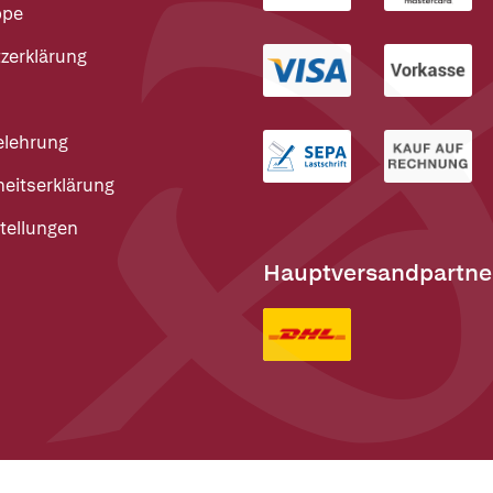
ppe
zerklärung
elehrung
heitserklärung
tellungen
Hauptversandpartne