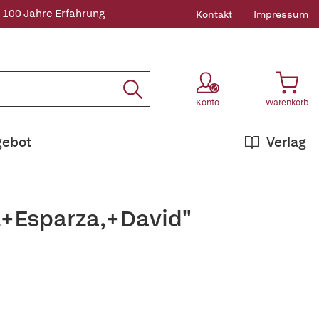
 100 Jahre Erfahrung
Kontakt
Impressum
Konto
Warenkorb
gebot
Verlag
z+Esparza,+David"