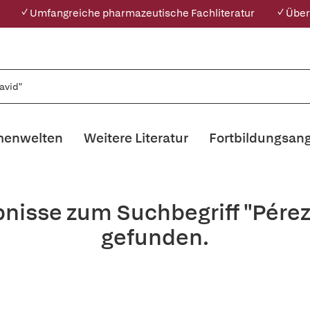
✓ Umfangreiche pharmazeutische Fachliteratur
✓ Über
enwelten
Weitere Literatur
Fortbildungsan
bnisse zum Suchbegriff "Pére
gefunden.