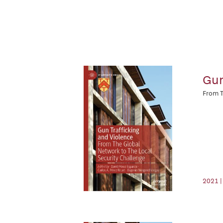
Gun
From T
2021 |