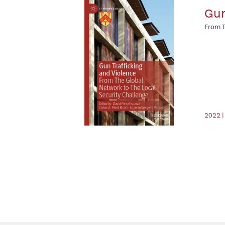
Gun
From T
2022 |