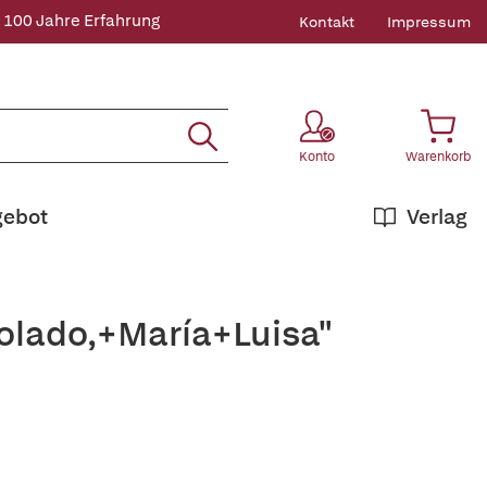
 100 Jahre Erfahrung
Kontakt
Impressum
Konto
Warenkorb
gebot
Verlag
olado,+María+Luisa"