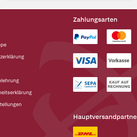
Zahlungsarten
ppe
zerklärung
elehrung
heitserklärung
tellungen
Hauptversandpartne