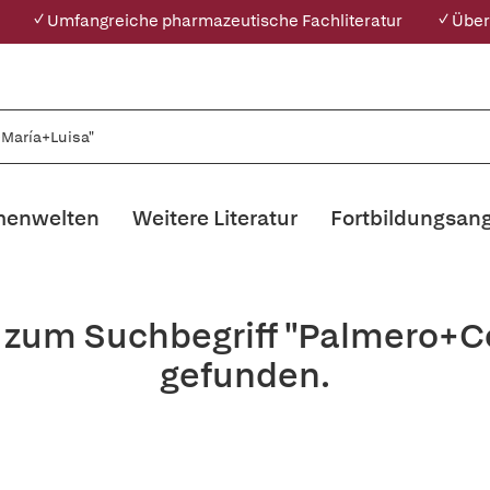
✓ Umfangreiche pharmazeutische Fachliteratur
✓ Über
enwelten
Weitere Literatur
Fortbildungsan
s zum Suchbegriff "Palmero+C
gefunden.