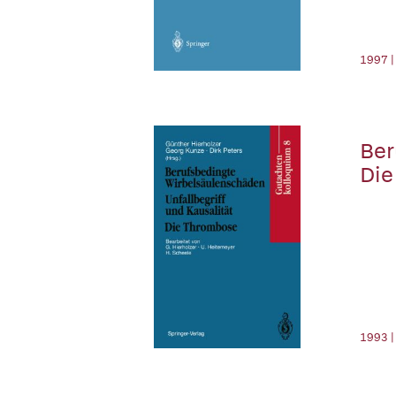
1997 |
Ber
Die
1993 |