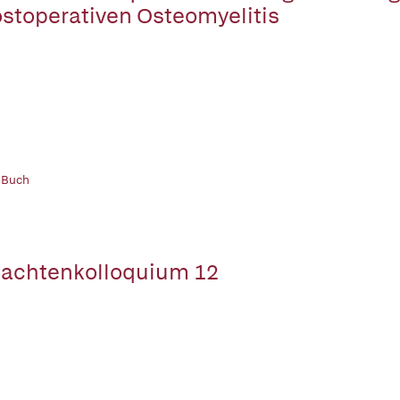
ostoperativen Osteomyelitis
 Buch
achtenkolloquium 12