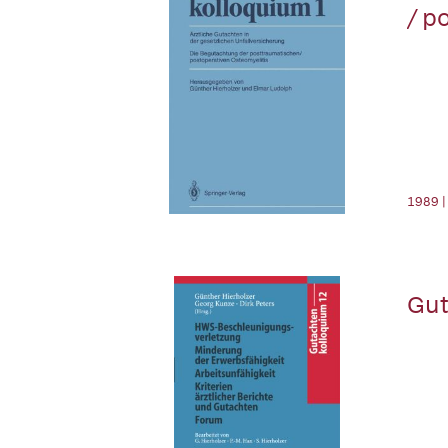
/ p
1989 |
Gut