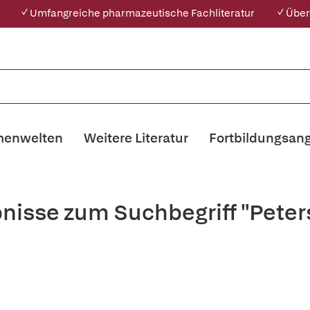
✓ Umfangreiche pharmazeutische Fachliteratur
✓ Über
enwelten
Weitere Literatur
Fortbildungsan
nisse zum Suchbegriff "Peter