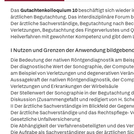
Das
Gutachtenkolloquium 10
beschäftigt sich wieder 
ärztlichen Begutachtung. Das interdisziplinäre Forum
Der ärztliche Sachverständige, Begutachtung nach Bec
Verletzungen, Begutachtung des Fingerverlustes und 
Heilverfahren mit gewohnter Kompetenz und gibt dem Les
I Nutzen und Grenzen der Anwendung bildgebende
Die Bedeutung der nativen Röntgendiagnostik am Beis
Der diagnostische Wert der Sonographie, der Compu
am Beispiel von Verletzungen und degenerativen Verä
Aussagekraft der nativen Röntgendiagnostik, der Com
Verletzungen und Erkrankungen der Wirbelsäule
Der Stellenwert der Sonographie in der Begutachtung d
Diskussion (Zusammengefaßt und redigiert von H. Schee
II Der ärztliche Sachverständige im Blickfeld der Gegen
Der ärztliche Sachverständige und das Rechtspflege- 
Gesetzliche Unfallversicherung
Die Abhängigkeit der Verfahrensbeteiligten und des Ve
Die Aufgabe als Sachverständiger aus der ärztlichen Si