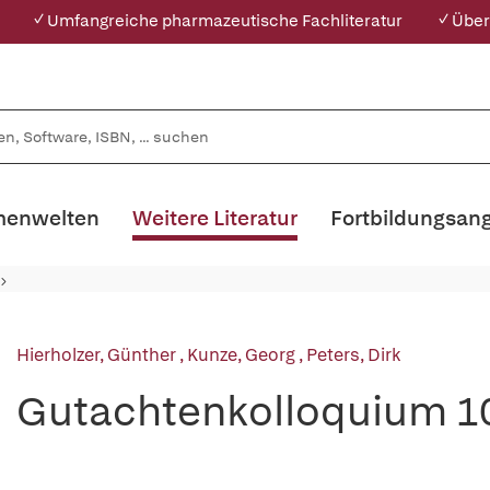
✓ Umfangreiche pharmazeutische Fachliteratur
✓ Über
enwelten
Weitere Literatur
Fortbildungsan
Hierholzer, Günther
,
Kunze, Georg
,
Peters, Dirk
Gutachtenkolloquium 1