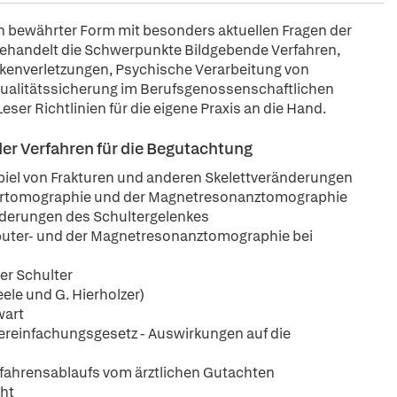
in bewährter Form mit besonders aktuellen Fragen der
 behandelt die Schwerpunkte Bildgebende Verfahren,
kenverletzungen, Psychische Verarbeitung von
Qualitätssicherung im Berufsgenossenschaftlichen
er Richtlinien für die eigene Praxis an die Hand.
r Verfahren für die Begutachtung
piel von Frakturen und anderen Skelettveränderungen
tertomographie und der Magnetresonanztomographie
nderungen des Schultergelenkes
puter- und der Magnetresonanztomographie bei
er Schulter
le und G. Hierholzer)
wart
Vereinfachungsgesetz - Auswirkungen auf die
rfahrensablaufs vom ärztlichen Gutachten
cht