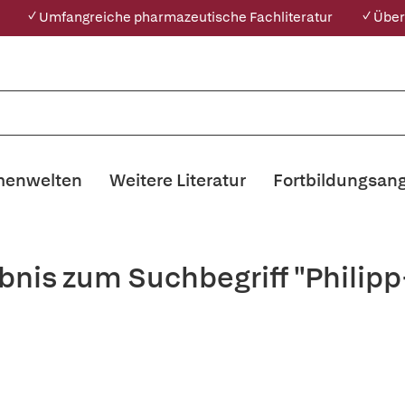
✓ Umfangreiche pharmazeutische Fachliteratur
✓ Über
enwelten
Weitere Literatur
Fortbildungsan
bnis zum Suchbegriff "Philip