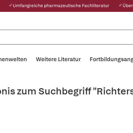
✓ Umfangreiche pharmazeutische Fachliteratur
✓ Über
enwelten
Weitere Literatur
Fortbildungsan
bnis zum Suchbegriff "Richter