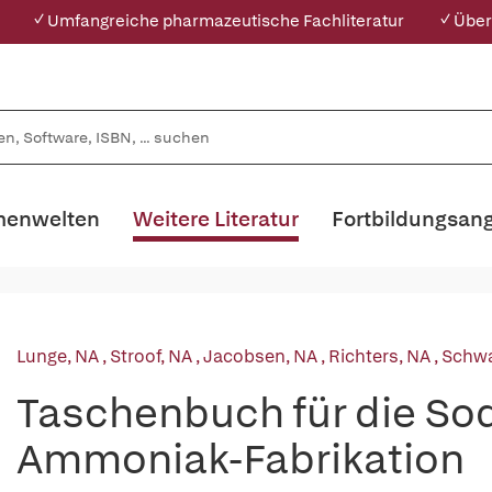
✓ Umfangreiche pharmazeutische Fachliteratur
✓ Über
enwelten
Weitere Literatur
Fortbildungsan
Lunge, NA
,
Stroof, NA
,
Jacobsen, NA
,
Richters, NA
,
Schw
Taschenbuch für die Sod
Ammoniak-Fabrikation