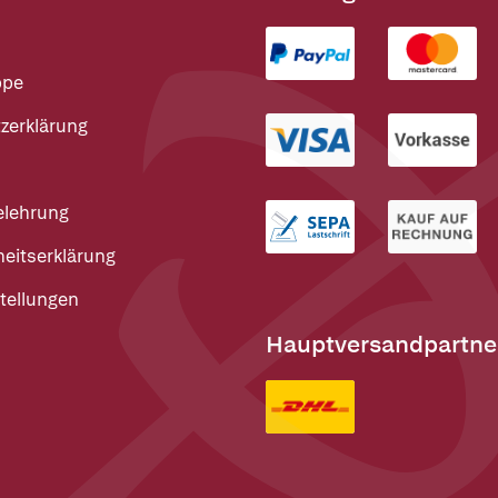
ppe
zerklärung
elehrung
heitserklärung
tellungen
Hauptversandpartne