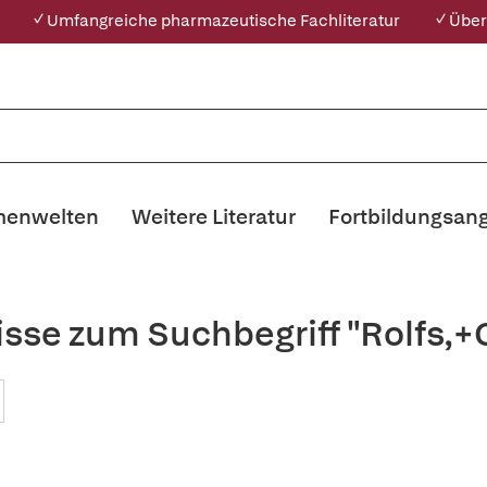
✓ Umfangreiche pharmazeutische Fachliteratur
✓ Über
enwelten
Weitere Literatur
Fortbildungsan
sse zum Suchbegriff "Rolfs,+