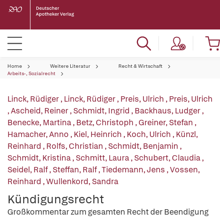
Home
Weitere Literatur
Recht & Wirtschaft
Arbeits-, Sozialrecht
Linck, Rüdiger
,
Linck, Rüdiger
,
Preis, Ulrich
,
Preis, Ulrich
,
Ascheid, Reiner
,
Schmidt, Ingrid
,
Backhaus, Ludger
,
Benecke, Martina
,
Betz, Christoph
,
Greiner, Stefan
,
Hamacher, Anno
,
Kiel, Heinrich
,
Koch, Ulrich
,
Künzl,
Reinhard
,
Rolfs, Christian
,
Schmidt, Benjamin
,
Schmidt, Kristina
,
Schmitt, Laura
,
Schubert, Claudia
,
Seidel, Ralf
,
Steffan, Ralf
,
Tiedemann, Jens
,
Vossen,
Reinhard
,
Wullenkord, Sandra
Kündigungsrecht
Großkommentar zum gesamten Recht der Beendigung