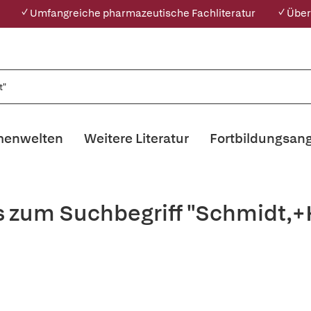
✓ Umfangreiche pharmazeutische Fachliteratur
✓ Über
enwelten
Weitere Literatur
Fortbildungsan
s zum Suchbegriff "Schmidt,