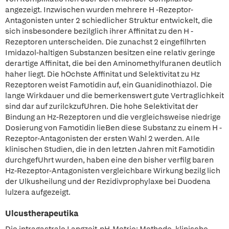
angezeigt. Inzwischen wurden mehrere H -Rezeptor-
Antagonisten unter 2 schiedlicher Struktur entwickelt, die
sich insbesondere bezilglich ihrer Affinitat zu den H -
Rezeptoren unterscheiden. Die zunachst 2 eingefilhrten
Imidazol-haltigen Substanzen besitzen eine relativ geringe
derartige Affinitat, die bei den Aminomethylfuranen deutlich
haher liegt. Die hOchste Affinitat und Selektivitat zu Hz
Rezeptoren weist Famotidin auf, ein Guanidinothiazol. Die
lange Wirkdauer und die bemerkenswert gute Vertraglichkeit
sind dar auf zurilckzufUhren. Die hohe Selektivitat der
Bindung an Hz-Rezeptoren und die vergleichsweise niedrige
Dosierung von Famotidin lieBen diese Substanz zu einem H -
Rezeptor-Antagonisten der ersten Wahl 2 werden. AIle
klinischen Studien, die in den letzten Jahren mit Famotidin
durchgefUhrt wurden, haben eine den bisher verfilg baren
Hz-Rezeptor-Antagonisten vergleichbare Wirkung bezilg lich
der Ulkusheilung und der Rezidivprophylaxe bei Duodena
lulzera aufgezeigt.
Ulcustherapeutika