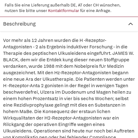
Falls Sie eine Lieferung außerhalb DE, AT oder CH wünschen,
nutzen Sie bitte unser
Kontaktformular
für eine Anfrage.
Beschreibung
Vor mehr als 12 Jahren wurden die H -Rezeptor-
Antagonisten - 2 als Ergebnis induktiver Forschung - in die
Therapie des peptischen Ulkusleidens eingefUhrt. JAMES W.
BLACK, dem wir die Entdek kung dieser neuen Stoffgruppe
verdanken, wurde 1988 mit dem Nobelpreis fUr Medizin
ausgezeichnet. Mit den Hz-Rezeptor-Antagonisten begann
eine neue Ara der Ulkustherapie. Die Patienten werden unter
H -Rezeptor-Anta 2 gonisten in der Regel in wenigen Tagen
beschwerdefrei, Ulzera im Duodenum und Magen heilen zu
einem hohen Prozentsatz in vier bis sechs Wochen; selbst
eine Rezidivprophylaxe gelingt mit dies en Substanzen in
hohem MaBe. Die Konsequenz der erstaun lichen
Wirkqualitaten der H2-Rezeptor-Antagonisten war ein
Rilckgang der operativen Eingriffe wegen eines
Ulkusleidens. Operationen sind heute nur noch bei Auftreten
von Komplikatio nen oder bei fehlender Compliance