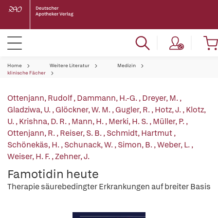
Home
Weitere Literatur
Medizin
klinische Fächer
Ottenjann, Rudolf
,
Dammann, H.-G.
,
Dreyer, M.
,
Gladziwa, U.
,
Glöckner, W. M.
,
Gugler, R.
,
Hotz, J.
,
Klotz,
U.
,
Krishna, D. R.
,
Mann, H.
,
Merki, H. S.
,
Müller, P.
,
Ottenjann, R.
,
Reiser, S. B.
,
Schmidt, Hartmut
,
Schönekäs, H.
,
Schunack, W.
,
Simon, B.
,
Weber, L.
,
Weiser, H. F.
,
Zehner, J.
Famotidin heute
Therapie säurebedingter Erkrankungen auf breiter Basis