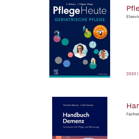
Pfl
Elsevi
2020 |
Ha
Fachwi