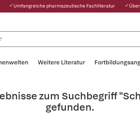
✓ Umfangreiche pharmazeutische Fachliteratur
✓ Über
enwelten
Weitere Literatur
Fortbildungsan
ebnisse zum Suchbegriff "Sc
gefunden.