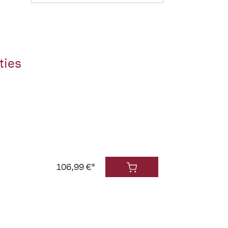
ties
106,99 €*