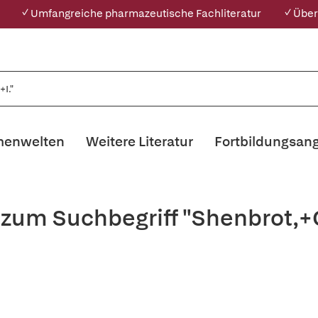
✓ Umfangreiche pharmazeutische Fachliteratur
✓ Über
enwelten
Weitere Literatur
Fortbildungsan
 zum Suchbegriff "Shenbrot,+