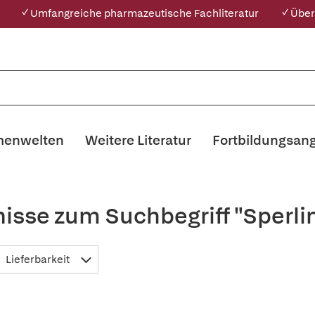
✓ Umfangreiche pharmazeutische Fachliteratur
✓ Über
enwelten
Weitere Literatur
Fortbildungsan
isse zum Suchbegriff "Sperl
Lieferbarkeit