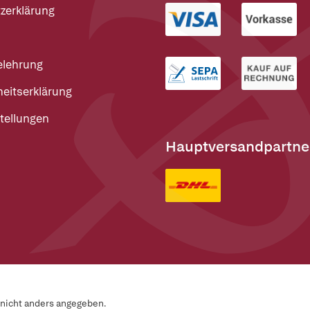
zerklärung
elehrung
heitserklärung
tellungen
Hauptversandpartne
n nicht anders angegeben.