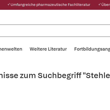
✓ Umfangreiche pharmazeutische Fachliteratur
✓ Über
enwelten
Weitere Literatur
Fortbildungsan
nisse zum Suchbegriff "Stehle