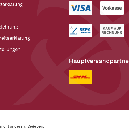
zerklärung
elehrung
heitserklärung
tellungen
Hauptversandpartne
n nicht anders angegeben.