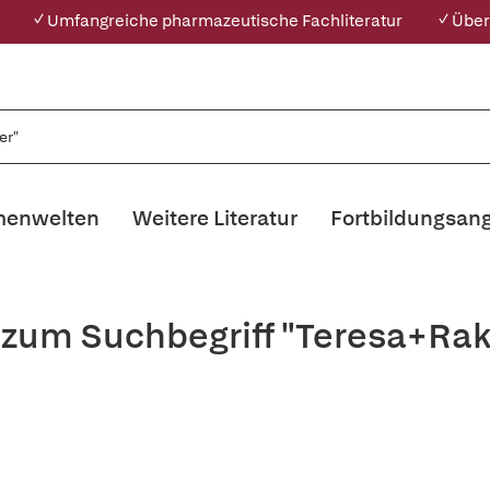
✓ Umfangreiche pharmazeutische Fachliteratur
✓ Über
enwelten
Weitere Literatur
Fortbildungsan
 zum Suchbegriff "Teresa+Rak