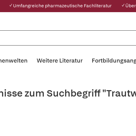
✓ Umfangreiche pharmazeutische Fachliteratur
✓ Über
enwelten
Weitere Literatur
Fortbildungsan
nisse zum Suchbegriff "Trautw