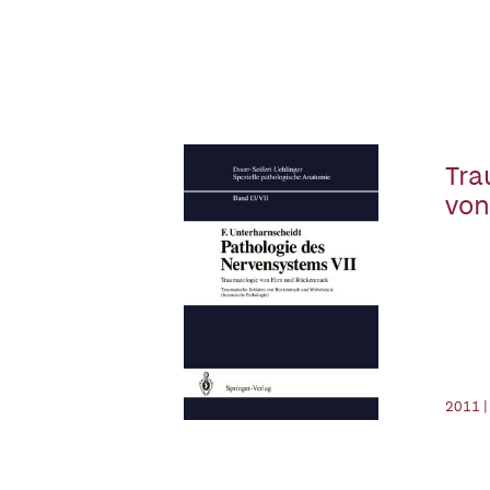
Tra
von
2011 |