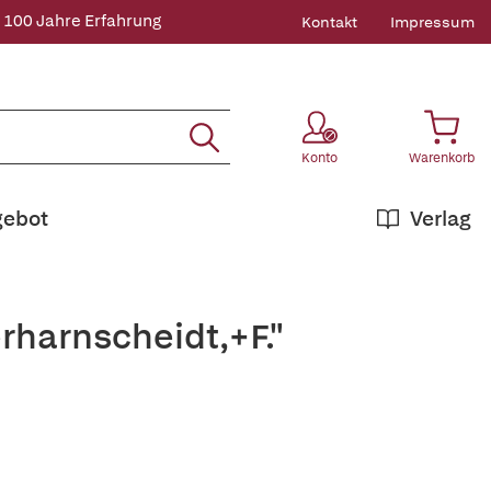
 100 Jahre Erfahrung
Kontakt
Impressum
Konto
Warenkorb
gebot
Verlag
rharnscheidt,+F."