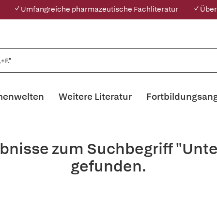
✓ Umfangreiche pharmazeutische Fachliteratur
✓ Über
enwelten
Weitere Literatur
Fortbildungsan
bnisse zum Suchbegriff "Unte
gefunden.