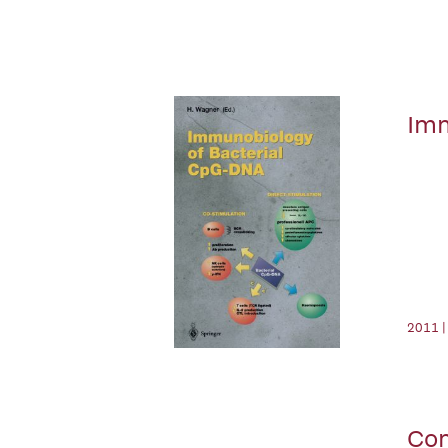
Imm
2011 |
Com