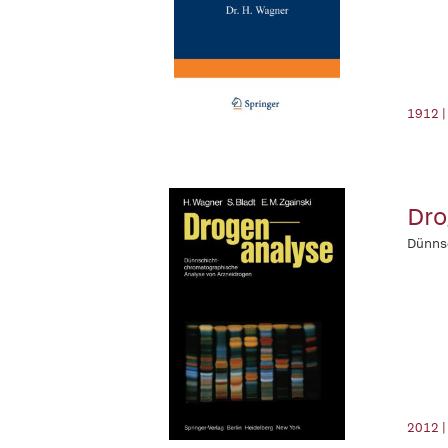
1912 |
Dro
Dünns
2012 |