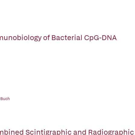
unobiology of Bacterial CpG-DNA
 Buch
bined Scintigraphic and Radiographic 