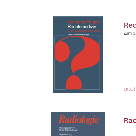
Rec
Zum GK
1981 |
Rad