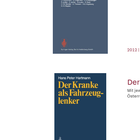
2012 |
Der
Mit je
Österr