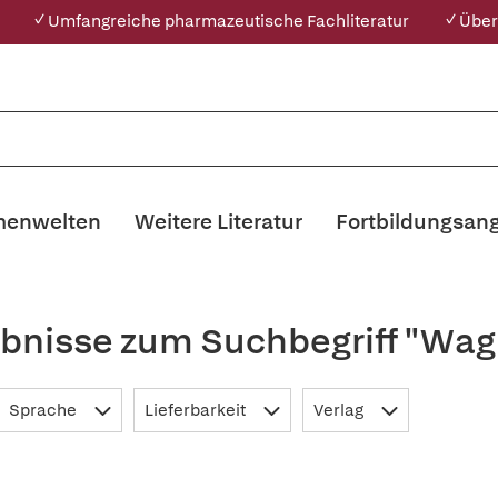
✓ Umfangreiche pharmazeutische Fachliteratur
✓ Über
enwelten
Weitere Literatur
Fortbildungsan
bnisse zum Suchbegriff "Wag
Sprache
Lieferbarkeit
Verlag