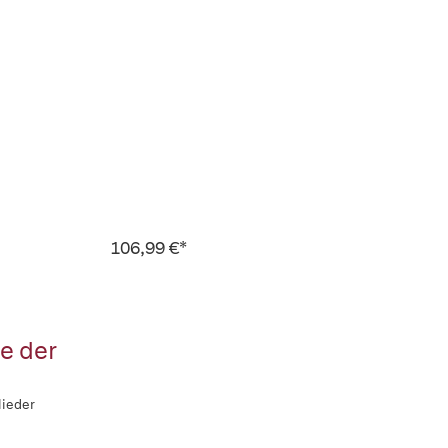
106,99 €*
e der
lieder