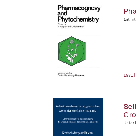
Pha
1st In
1971 |
Sel
Gro
Unter 