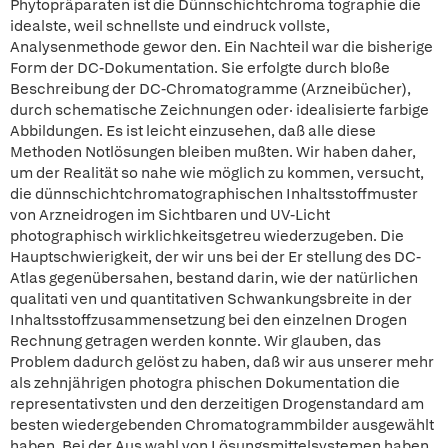
Phytopräparaten ist die Dünnschichtchroma tographie die
idealste, weil schnellste und eindruck vollste,
Analysenmethode gewor den. Ein Nachteil war die bisherige
Form der DC-Dokumentation. Sie erfolgte durch bloße
Beschreibung der DC-Chromatogramme (Arzneibücher),
durch schematische Zeichnungen oder· idealisierte farbige
Abbildungen. Es ist leicht einzusehen, daß alle diese
Methoden Notlösungen bleiben mußten. Wir haben daher,
um der Realität so nahe wie möglich zu kommen, versucht,
die dünnschichtchromatographischen Inhaltsstoffmuster
von Arzneidrogen im Sichtbaren und UV-Licht
photographisch wirklichkeitsgetreu wiederzugeben. Die
Hauptschwierigkeit, der wir uns bei der Er stellung des DC-
Atlas gegenübersahen, bestand darin, wie der natürlichen
qualitati ven und quantitativen Schwankungsbreite in der
Inhaltsstoffzusammensetzung bei den einzelnen Drogen
Rechnung getragen werden konnte. Wir glauben, das
Problem dadurch gelöst zu haben, daß wir aus unserer mehr
als zehnjährigen photogra phischen Dokumentation die
representativsten und den derzeitigen Drogenstandard am
besten wiedergebenden Chromatogrammbilder ausgewählt
haben. Bei der Aus wahl von Lösungsmittelsystemen haben