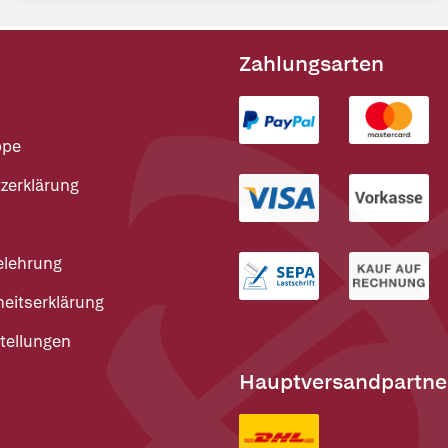
Zahlungsarten
ppe
zerklärung
elehrung
heitserklärung
tellungen
Hauptversandpartne