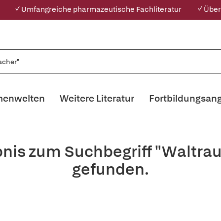
✓ Umfangreiche pharmazeutische Fachliteratur
✓ Über
enwelten
Weitere Literatur
Fortbildungsan
bnis zum Suchbegriff "Walt
gefunden.