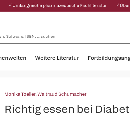
✓ Umfangreiche pharmazeutische Fachliteratur
✓ Über
enwelten
Weitere Literatur
Fortbildungsan
Monika Toeller
,
Waltraud Schumacher
Richtig essen bei Diabe