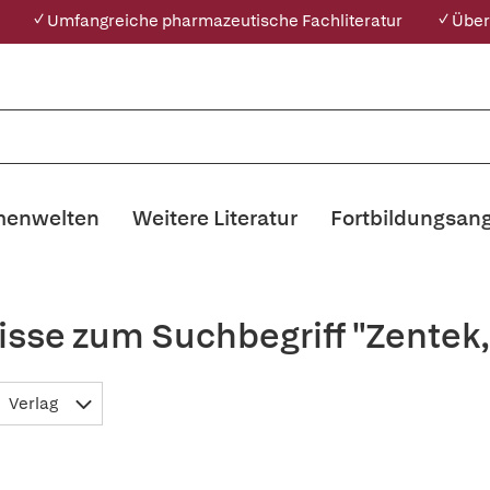
✓ Umfangreiche pharmazeutische Fachliteratur
✓ Über
enwelten
Weitere Literatur
Fortbildungsan
isse zum Suchbegriff "Zentek
Verlag