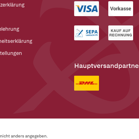
zerklärung
elehrung
heitserklärung
tellungen
Hauptversandpartne
n nicht anders angegeben.