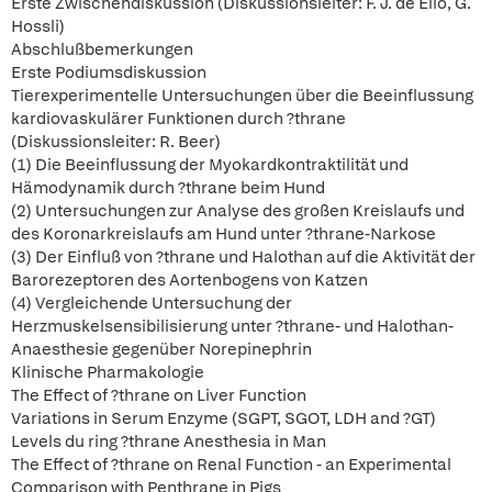
Erste Zwischendiskussion (Diskussionsleiter: F. J. de Elio, G.
Hossli)
Abschlußbemerkungen
Erste Podiumsdiskussion
Tierexperimentelle Untersuchungen über die Beeinflussung
kardiovaskulärer Funktionen durch ?thrane
(Diskussionsleiter: R. Beer)
(1) Die Beeinflussung der Myokardkontraktilität und
Hämodynamik durch ?thrane beim Hund
(2) Untersuchungen zur Analyse des großen Kreislaufs und
des Koronarkreislaufs am Hund unter ?thrane-Narkose
(3) Der Einfluß von ?thrane und Halothan auf die Aktivität der
Barorezeptoren des Aortenbogens von Katzen
(4) Vergleichende Untersuchung der
Herzmuskelsensibilisierung unter ?thrane- und Halothan-
Anaesthesie gegenüber Norepinephrin
Klinische Pharmakologie
The Effect of ?thrane on Liver Function
Variations in Serum Enzyme (SGPT, SGOT, LDH and ?GT)
Levels du ring ?thrane Anesthesia in Man
The Effect of ?thrane on Renal Function - an Experimental
Comparison with Penthrane in Pigs