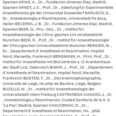
Spanien ARIAS, A. , Dr. , Fundacion Jimenez Diaz, Madrid,
Spanien ARNDT, J. 0. , Prof. , Dr. , Abteilung fUr Experimentelle
Anaesthesiolo gie der Universitat Dusseldorf BARUSCO, G. ,
Dr. , Anestesiologia e Rianimazione, Universitadi Pa dova,
Italien BECERRA, J. B. , Dr. , Fundacion Jimenez Diaz, Madrid,
Spanien BEER, D. , Priv. -Doz. , Dr. , Institut fUr
Anaesthesiologie der Chirur gischen Uni versitatsklinik
Munchen BEER, R. , Prof. , Dr. , Institut fUr Anaesthesiologie
der Chirurgischen Universitatsklinik Munchen BERGIER, M. ,
Dr. , Departement d' Anesthesie et Reanimation, Hopital
Nord, Marseille, Frankreich BERGMANN, H. , Prim. Prof. , Dr. ,
Institut fUr Anaesthesie mit Blut zentrale a. O. Krankenhaus
der Stadt Linz, Osterreich BIMAR, J. , Prof. , Dr. , Departement
d' Anesthesie et Reanimation, Hopital Nord, Marseille,
Frankreich BOSTEM, F. , Dr. , Electroencephalographie,
Universite de Liege, Ho pital de Baviere, Liege, Belgien
BUZELLO, W. , Dr. , Institut fUr Anaesthesiologie der
Universitatskli niken Freiburg CASTRANEDA-CASADO, J. , Dr.
, Anestesiologia y Reanimacion, Ciudad Sanitaria de la S. S.
"La Paz", Madrid, Spanien CHACORNAC, R. , Dr. ,
Departement d' Anesthesie et Reanimation, Ho. . pital