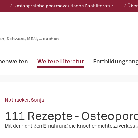
✓ Umfangreiche pharmazeutische Fachliteratur
✓ Über
enwelten
Weitere Literatur
Fortbildungsan
Nothacker, Sonja
111 Rezepte - Osteopor
Mit der richtigen Ernährung die Knochendichte zuverlässig 