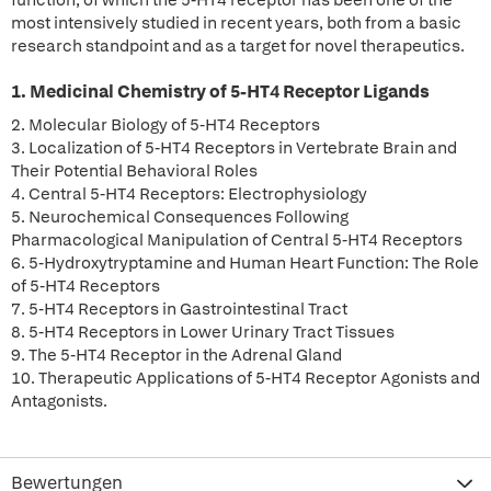
function, of which the 5-HT4 receptor has been one of the
most intensively studied in recent years, both from a basic
research standpoint and as a target for novel therapeutics.
1. Medicinal Chemistry of 5-HT4 Receptor Ligands
2. Molecular Biology of 5-HT4 Receptors
3. Localization of 5-HT4 Receptors in Vertebrate Brain and
Their Potential Behavioral Roles
4. Central 5-HT4 Receptors: Electrophysiology
5. Neurochemical Consequences Following
Pharmacological Manipulation of Central 5-HT4 Receptors
6. 5-Hydroxytryptamine and Human Heart Function: The Role
of 5-HT4 Receptors
7. 5-HT4 Receptors in Gastrointestinal Tract
8. 5-HT4 Receptors in Lower Urinary Tract Tissues
9. The 5-HT4 Receptor in the Adrenal Gland
10. Therapeutic Applications of 5-HT4 Receptor Agonists and
Antagonists.
Bewertungen