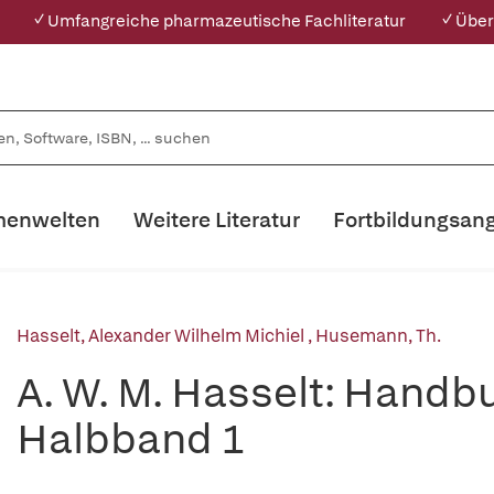
✓ Umfangreiche pharmazeutische Fachliteratur
✓ Über
enwelten
Weitere Literatur
Fortbildungsan
Hasselt, Alexander Wilhelm Michiel
,
Husemann, Th.
A. W. M. Hasselt: Handbu
Halbband 1