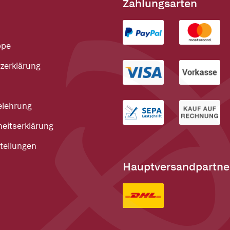
Zahlungsarten
ppe
zerklärung
elehrung
heitserklärung
tellungen
Hauptversandpartne