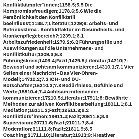
Konfliktkämpfer*innen;1158.5;5.5 Die
Kompromissfreudigen;1178.6;5.6 Wie die
Persönlichkeit den Konfliktstil
beeinflusst;1188.7;Literatur;1229;6: Arbeits- und
Betriebsklima - Konfliktfaktor im Gesundheits- und
Krankenpflegebereich?;1239.1;6.1
Arbeitszufriedenheit;1279.2;6.2 Führungsstile und
Auswirkungen auf die Unternehmens- und
Konfliktkultur;1309.3;6.3
Führungskreis;1409.4;Fazit;1429.5;Literatur;14210;7:
Bewusst und achtsam kommunizieren;14310.1;7.1 Vier
Seiten einer Nachricht - Das Vier-Ohren-
Modell;14710.2;7.2 ICH- und DU-
Botschaften;15310.3;7.3 Bedürfnisse, Gefühle und
Werte;15810.4;7.4 Achtsam miteinander
kommunizieren;17210.5;Literatur;17911;8: Bewährte
Methoden zur aktiven Konfliktbearbeitung;18011.1;8.1
Mediation;18111.2;Fazit;19511.3;8.2
Konfliktlots*innen;19611.4;Fazit;20611.5;8.3
Supervision;20711.6;Fazit;21011.7;8.4
Moderation;21111.8;Fazit;21611.9;8.5
Coaching;21711.10;Literatur;21912;9: Kreativer