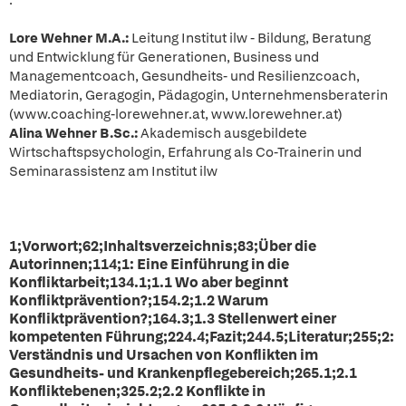
.
Lore Wehner M.A.:
Leitung Institut ilw - Bildung, Beratung
und Entwicklung für Generationen, Business und
Managementcoach, Gesundheits- und Resilienzcoach,
Mediatorin, Geragogin, Pädagogin, Unternehmensberaterin
(www.coaching-lorewehner.at, www.lorewehner.at)
Alina Wehner B.Sc.:
Akademisch ausgebildete
Wirtschaftspsychologin, Erfahrung als Co-Trainerin und
Seminarassistenz am Institut ilw
1;Vorwort;62;Inhaltsverzeichnis;83;Über die
Autorinnen;114;1: Eine Einführung in die
Konfliktarbeit;134.1;1.1 Wo aber beginnt
Konfliktprävention?;154.2;1.2 Warum
Konfliktprävention?;164.3;1.3 Stellenwert einer
kompetenten Führung;224.4;Fazit;244.5;Literatur;255;2:
Verständnis und Ursachen von Konflikten im
Gesundheits- und Krankenpflegebereich;265.1;2.1
Konfliktebenen;325.2;2.2 Konflikte in