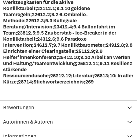
Werkzeugkasten für die aktive
Konfliktarbeit;22112.1;9.1 10 goldene
Teamregeln;22612.2;9.2 6-Ombrello-
Methode;22912.3;9.3 Kollegiale
Beratung/Intervision;23412.4;9.4 Ballonfahrt im
Team;23812.5;9.5 Zauberstab - Ice-Breaker in der
Konfliktarbeit;24312.6;9.6 Paradoxe
Intervention;24612.7;9.7 Konfliktbarometer;24912.8;9.8
Einrichten einer Clearingstelle;25112.9;9.9
Helfer*innenkonferenz;25412.10;9.10 Arbeit an Werten
und Haltung/Teamentwicklung;25812.11;9.11 Resilienz
stärkende
Ressourcendusche;26212.12;Literatur;26613;10: In aller
Kürze;26714;Stichwortverzeichnis;269
Bewertungen
Autorinnen & Autoren
Informationen