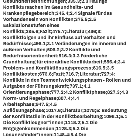
Gesundheitseinrichtungen;335.3;2.3 Häufige
Konfliktursachen im Gesundheits- und
Krankenpflegebereich;345.4;2.4 Signale für das
Vorhandensein von Konflikten;375.5;2.5
Eskalationsstufen eines
Konflikts;395.6;Fazit;475.7;Literatur;486;3:
Konfliktfolgen und ihr Einfluss auf Verhalten und
Bedürfnisse;496.1;3.1 Veränderungen im inneren und
äußeren Verhalten;506.2;3.2 Konflikte und
Bedürfnisorientiertheit;516.3;3.3 Förderliche
Grundhaltung für eine aktive Konfliktarbeit;556.4;3.4
Problem- und Konfliktlösungsprozess;616.5;3.5
Konfliktkosten;676.6;Fazit;716.7;Literatur;727;4:
Konflikte in den Teamentwicklungsphasen - Rollen und
Aufgaben der Führungskraft;737.1;4.1
Orientierungsphase;777.2;4.2 Konfliktphase;827.3;4.3
Norm- und Regelphase;887.4;4.4
Arbeitsphase;947.5;4.5
Auflösungsphase;1017.6;Literatur;1078;5: Bedeutung
der Konfliktstile in der Konfliktbearbeitung;1098.1;5.1
Die Konfliktleugner*innen;1118.2;5.2 Die
Entgegenkommenden;1128.3;5.3 Die
Lösungsfinder*innen;1148.4;5.4 Die