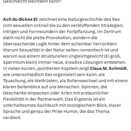
Geschlecht wechseln kann?
Ach du dickes Ei
! zeichnet eine Naturgeschichte des Sex
vom sexuellen Urknall bis zu den verblüffenden Strategien,
Intrigen und Formwundern der Fortpflanzung. Im Zentrum
steht nicht die platte Provokation, sondern die
überraschende Logik hinter dem scheinbar Verrückten:
Warum Sexualität in der Natur selten romantisch ist und
warum aus einem strukturellen Ungleichgewicht (Ei groß,
Spermium klein) immer neue, kreative Lösungen entstehen.
In vielen kurzen, pointierten Kapiteln zeigt
Claus M. Schmidt
,
wie unterschiedlich Sex organisiert sein kann: als
Täuschung, als Wettrüsten, als Rollenwechsel und mit einem
klaren Seitenblick auf uns Menschen. Spinnen, die
Geschenke einpacken oder Arten mit erstaunlicher
Flexibilität in der Partnerwahl. Das Ergebnis ist ein
unterhaltsames Sachbuch mit zoologischem Blick, klarer
Sprache und genau der Prise Humor, die das Thema
verdient.