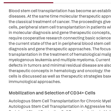
Blood stem cell transplantation has become an establi
diseases. At the same time molecular therapeutic approa
the classical treatment of cancer. The proceedings give
cells, peripheral stem cell transplantation in patient
in molecular diagnosis and gene therapeutic concepts
require cooperative research connecting basic science w
the current state of the art in peripheral blood stem c
diagnosis and gene therapeutic approaches. The focus is
transplantation in the treatment of hematological ma
myelogenous leukemia and multiple myeloma. Current m
defects in tumors and minimal residual disease are als
therapeutic concepts in hematology and oncology: the u
cells is discussed as well as therapeutic strategies ba
immunological approaches.
Mobilization and Selection of CD34+ Cells
Autologous Stem Cell Transplantation for Chronic Mye
Autologous Stem Cell Transplantation in Aggressive 