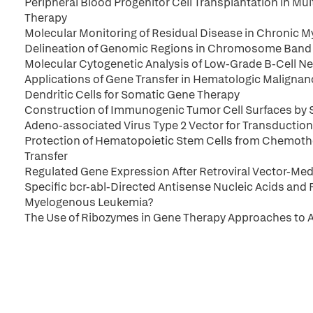
Peripheral Blood Progenitor Cell Transplantation in 
Therapy
Molecular Monitoring of Residual Disease in Chronic 
Delineation of Genomic Regions in Chromosome Band
Molecular Cytogenetic Analysis of Low-Grade B-Cell N
Applications of Gene Transfer in Hematologic Malignan
Dendritic Cells for Somatic Gene Therapy
Construction of Immunogenic Tumor Cell Surfaces by 
Adeno-associated Virus Type 2 Vector for Transduction
Protection of Hematopoietic Stem Cells from Chemothe
Transfer
Regulated Gene Expression After Retroviral Vector-Med
Specific bcr-abl-Directed Antisense Nucleic Acids and 
Myelogenous Leukemia?
The Use of Ribozymes in Gene Therapy Approaches to 