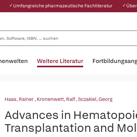
✓ Umfangreiche pharmazeutische Fachliteratur
✓ Über
enwelten
Weitere Literatur
Fortbildungsan
Haas, Rainer
,
Kronenwett, Ralf
,
Sczakiel, Georg
Advances in Hematopoie
Transplantation and Mol