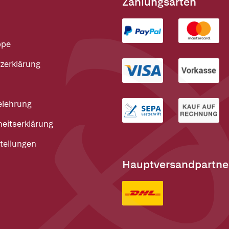
Zahlungsarten
ppe
zerklärung
elehrung
heitserklärung
tellungen
Hauptversandpartne