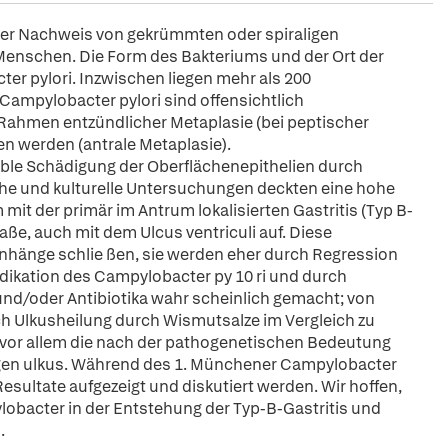
der Nachweis von gekrümmten oder spiraligen
Menschen. Die Form des Bakteriums und der Ort der
er pylori. Inzwischen liegen mehr als 200
 Campylobacter pylori sind offensichtlich
 Rahmen entzündlicher Metaplasie (bei peptischer
en werden (antrale Metaplasie).
ible Schädigung der Oberflächenepithelien durch
che und kulturelle Untersuchungen deckten eine hohe
t der primär im Antrum lokalisierten Gastritis (Typ B-
ße, auch mit dem Ulcus ventriculi auf. Diese
nhänge schlie ßen, sie werden eher durch Regression
radikation des Campylobacter py 10 ri und durch
nd/oder Antibiotika wahr scheinlich gemacht; von
ch Ulkusheilung durch Wismutsalze im Vergleich zu
n, vor allem die nach der pathogenetischen Bedeutung
gen ulkus. Während des 1. Münchener Campylobacter
sultate aufgezeigt und diskutiert werden. Wir hoffen,
lobacter in der Entstehung der Typ-B-Gastritis und
.