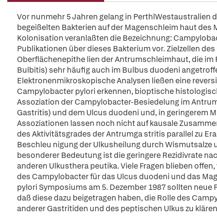
Vor nunmehr 5 Jahren gelang in PerthlWestaustralien 
begeißelten Bakterien auf der Magenschleim haut des 
Kolonisation veranlaßten die Bezeichnung: Campylobact
Publikationen über dieses Bakterium vor. Zielzellen des
Oberflächenepithe lien der Antrumschleimhaut, die im
Bulbitis) sehr häufig auch im Bulbus duodeni angetroff
Elektronenmikroskopische Analysen ließen eine revers
Campylobacter pylori erkennen, bioptische histologis
Assoziation der Campylobacter-Besiedelung im Antrum mi
Gastritis) und dem Ulcus duodeni und, in geringerem Ma
Assoziationen lassen noch nicht auf kausale Zusamme
des Aktivitätsgrades der Antrumga stritis parallel zu E
Beschleu nigung der Ulkusheilung durch Wismutsalze u
besonderer Bedeutung ist die geringere Rezidivrate na
anderen Ulkusthera peutika. Viele Fragen blieben offe
des Campylobacter für das Ulcus duodeni und das Ma
pylori Symposiums am 5. Dezember 1987 sollten neue Re
daß diese dazu beigetragen haben, die Rolle des Campy
anderer Gastritiden und des peptischen Ulkus zu klären