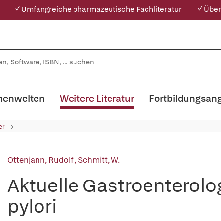
✓ Umfangreiche pharmazeutische Fachliteratur
✓ Über
enwelten
Weitere Literatur
Fortbildungsan
er
Ottenjann, Rudolf
,
Schmitt, W.
Aktuelle Gastroenterol
pylori