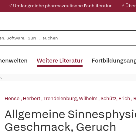
✓ Umfangreiche pharmazeutische Fachliteratur
✓ Über
enwelten
Weitere Literatur
Fortbildungsan
Hensel, Herbert
,
Trendelenburg, Wilhelm
,
Schütz, Erich
,
R
Allgemeine Sinnesphysi
Geschmack, Geruch