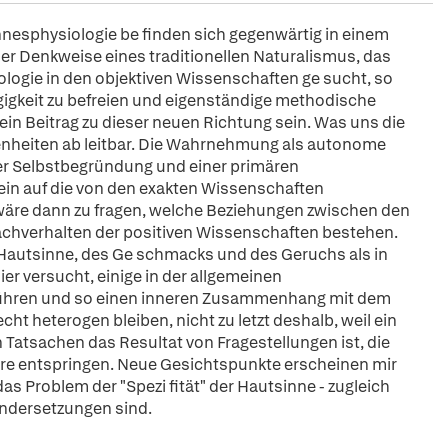
nesphysiologie be finden sich gegenwärtig in einem
r Denkweise eines traditionellen Naturalismus, das
logie in den objektiven Wissenschaften ge sucht, so
gigkeit zu befreien und eigenständige methodische
 ein Beitrag zu dieser neuen Richtung sein. Was uns die
benheiten ab leitbar. Die Wahrnehmung als autonome
iner Selbstbegründung und einer primären
ein auf die von den exakten Wissenschaften
e wäre dann zu fragen, welche Beziehungen zwischen den
hverhalten der positiven Wissenschaften bestehen.
 Hautsinne, des Ge schmacks und des Geruchs als in
er versucht, einige in der allgemeinen
führen und so einen inneren Zusammenhang mit dem
cht heterogen bleiben, nicht zu letzt deshalb, weil ein
Tatsachen das Resultat von Fragestellungen ist, die
re entspringen. Neue Gesichtspunkte erscheinen mir
s Problem der "Spezi fität" der Hautsinne - zugleich
ndersetzungen sind.