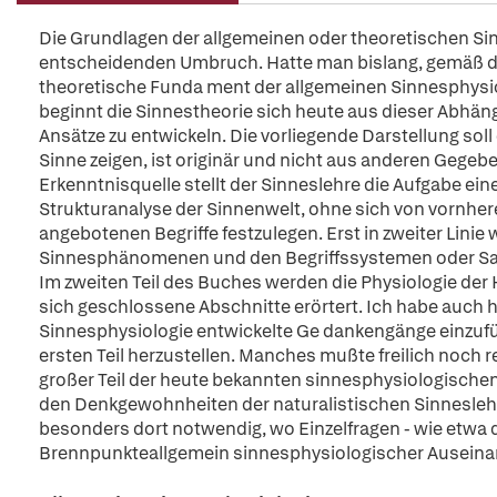
Die Grundlagen der allgemeinen oder theoretischen Sin
entscheidenden Umbruch. Hatte man bislang, gemäß de
theoretische Funda ment der allgemeinen Sinnesphysio
beginnt die Sinnestheorie sich heute aus dieser Abhän
Ansätze zu entwickeln. Die vorliegende Darstellung soll
Sinne zeigen, ist originär und nicht aus anderen Gege
Erkenntnisquelle stellt der Sinneslehre die Aufgabe e
Strukturanalyse der Sinnenwelt, ohne sich von vornher
angebotenen Begriffe festzulegen. Erst in zweiter Lini
Sinnesphänomenen und den Begriffssystemen oder Sac
Im zweiten Teil des Buches werden die Physiologie der
sich geschlossene Abschnitte erörtert. Ich habe auch hi
Sinnesphysiologie entwickelte Ge dankengänge einzu
ersten Teil herzustellen. Manches mußte freilich noch re
großer Teil der heute bekannten sinnesphysiologischen 
den Denkgewohnheiten der naturalistischen Sinnesleh
besonders dort notwendig, wo Einzelfragen - wie etwa da
Brennpunkteallgemein sinnesphysiologischer Auseina