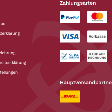
Zahlungsarten
ppe
zerklärung
elehrung
heitserklärung
tellungen
Hauptversandpartne