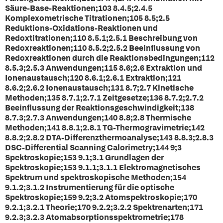
Säure-Base-Reaktionen;103 8.4.5;2.4.5
Komplexometrische Titrationen;105 8.5;2.5
Reduktions-Oxidations-Reaktionen und
Redoxtitrationen;110 8.5.1;2.5.1 Beschreibung von
Redoxreaktionen;110 8.5.2;2.5.2 Beeinflussung von
Redoxreaktionen durch die Reaktionsbedingungen;112
8.5.3;2.5.3 Anwendungen;115 8.6;2.6 Extraktion und
Ionenaustausch;120 8.6.1;2.6.1 Extraktion;121
8.6.2;2.6.2 Ionenaustausch;131 8.7;2.7 Kinetische
Methoden;135 8.7.1;2.7.1 Zeitgesetze;136 8.7.2;2.7.2
Beeinflussung der Reaktionsgeschwindigkeit;138
8.7.3;2.7.3 Anwendungen;140 8.8;2.8 Thermische
Methoden;141 8.8.1;2.8.1 TG-Thermogravimetrie;142
8.8.2;2.8.2 DTA-Differenzthermoanalyse;143 8.8.3;2.8.3
DSC-Differential Scanning Calorimetry;144 9;3
Spektroskopie;153 9.1;3.1 Grundlagen der
Spektroskopie;153 9.1.1;3.1.1 Elektromagnetisches
Spektrum und spektroskopische Methoden;154
9.1.2;3.1.2 Instrumentierung für die optische
Spektroskopie;159 9.2;3.2 Atomspektroskopie;170
9.2.1;3.2.1 Theorie;170 9.2.2;3.2.2 Spektrenarten;171
9.2.3;3.2.3 Atomabsorptionsspektrometrie;178