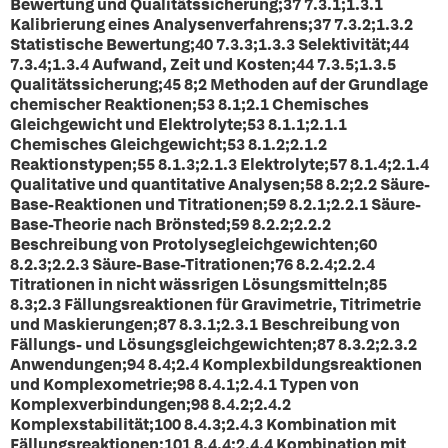
Bewertung und Qualitätssicherung;37 7.3.1;1.3.1
Kalibrierung eines Analysenverfahrens;37 7.3.2;1.3.2
Statistische Bewertung;40 7.3.3;1.3.3 Selektivität;44
7.3.4;1.3.4 Aufwand, Zeit und Kosten;44 7.3.5;1.3.5
Qualitätssicherung;45 8;2 Methoden auf der Grundlage
chemischer Reaktionen;53 8.1;2.1 Chemisches
Gleichgewicht und Elektrolyte;53 8.1.1;2.1.1
Chemisches Gleichgewicht;53 8.1.2;2.1.2
Reaktionstypen;55 8.1.3;2.1.3 Elektrolyte;57 8.1.4;2.1.4
Qualitative und quantitative Analysen;58 8.2;2.2 Säure-
Base-Reaktionen und Titrationen;59 8.2.1;2.2.1 Säure-
Base-Theorie nach Brönsted;59 8.2.2;2.2.2
Beschreibung von Protolysegleichgewichten;60
8.2.3;2.2.3 Säure-Base-Titrationen;76 8.2.4;2.2.4
Titrationen in nicht wässrigen Lösungsmitteln;85
8.3;2.3 Fällungsreaktionen für Gravimetrie, Titrimetrie
und Maskierungen;87 8.3.1;2.3.1 Beschreibung von
Fällungs- und Lösungsgleichgewichten;87 8.3.2;2.3.2
Anwendungen;94 8.4;2.4 Komplexbildungsreaktionen
und Komplexometrie;98 8.4.1;2.4.1 Typen von
Komplexverbindungen;98 8.4.2;2.4.2
Komplexstabilität;100 8.4.3;2.4.3 Kombination mit
Fällungsreaktionen;101 8.4.4;2.4.4 Kombination mit