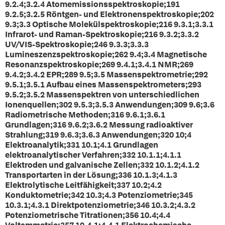
9.2.4;3.2.4 Atomemissionsspektroskopie;191
9.2.5;3.2.5 Röntgen- und Elektronenspektroskopie;202
9.3;3.3 Optische Molekülspektroskopie;216 9.3.1;3.3.1
Infrarot- und Raman-Spektroskopie;216 9.3.2;3.3.2
UV/VIS-Spektroskopie;246 9.3.3;3.3.3
Lumineszenzspektroskopie;262 9.4;3.4 Magnetische
Resonanzspektroskopie;269 9.4.1;3.4.1 NMR;269
9.4.2;3.4.2 EPR;289 9.5;3.5 Massenspektrometrie;292
9.5.1;3.5.1 Aufbau eines Massenspektrometers;293
9.5.2;3.5.2 Massenspektren von unterschiedlichen
Ionenquellen;302 9.5.3;3.5.3 Anwendungen;309 9.6;3.6
Radiometrische Methoden;316 9.6.1;3.6.1
Grundlagen;316 9.6.2;3.6.2 Messung radioaktiver
Strahlung;319 9.6.3;3.6.3 Anwendungen;320 10;4
Elektroanalytik;331 10.1;4.1 Grundlagen
elektroanalytischer Verfahren;332 10.1.1;4.1.1
Elektroden und galvanische Zellen;332 10.1.2;4.1.2
Transportarten in der Lösung;336 10.1.3;4.1.3
Elektrolytische Leitfähigkeit;337 10.2;4.2
Konduktometrie;342 10.3;4.3 Potenziometrie;345
10.3.1;4.3.1 Direktpotenziometrie;346 10.3.2;4.3.2
Potenziometrische Titrationen;356 10.4;4.4