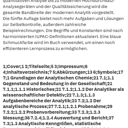
quantitativen Analyse bis zu modernen Hochdurchsatz-
Analysegeräten und der Qualitätssicherung wird die
gesamte Bandbreite der modernen Analytik vorgestellt.
Die fünfte Auflage bietet noch mehr Aufgaben und Lösungen
zur Selbstkontrolle, außerdem zahlreiche
Beispielrechnungen. Die Begriffe und Konstanten sind nach
harmonisierten IUPAC-Definitionen aktualisiert. Eine blaue
Schmuckfarbe wird im Buch verwendet, um einen noch
effizienteren Lernprozess zu ermöglichen.
1;Cover;1 2;Titelseite;5 3;Impressum;6
4;Inhaltsverzeichnis;7 5;Abkürzungen;13 6;Symbole;17
7;1 Grundlagen der Analytischen Chemie;21 7.1;1.1
Gegenstand und Bedeutung in der Gesellschaft;21
7.1.1;1.1.1 Historisches;21 7.1.2;1.1.2 Der Analytiker als
wissenschaftlicher Detektiv;22 7.1.3;1.1.3
Aufgabenbereiche der Analytik;23 7.2;1.2 Der
analytische Prozess;27 7.2.1;1.2.1 Probenahme;29
7.2.2;1.2.2 Probenvorbereitung;33 7.2.3;1.2.3
Messung;36 7.2.4;1.2.4 Auswertung und Bericht;37
7.3;1.3 Analytische Kenngrößen, statistische